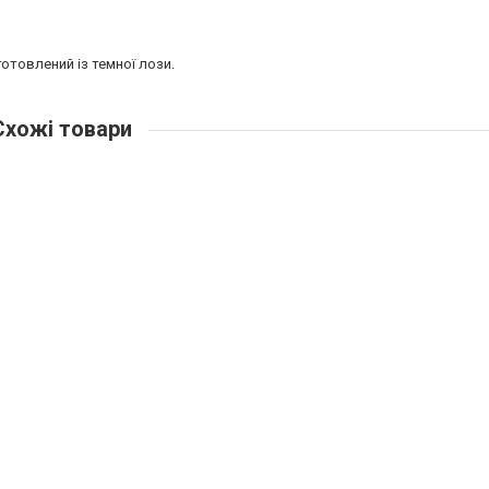
овлений ​​із темної лози.
хожі товари