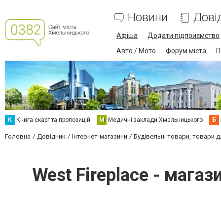
Новини
Дові
Афіша
Додати підприємство
Авто / Мото
Форум міста
П
К
Книга скарг та пропозицій
М
Медичні заклади Хмельницького
Б
Головна
Довідник
Інтернет-магазини
Будівельні товари, товари 
West Fireplace - магаз