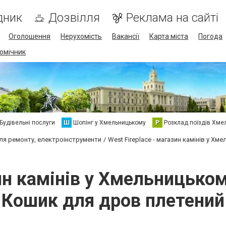
дник
Дозвілля
Реклама на сайті
Оголошення
Нерухомість
Вакансії
Карта міста
Погода
омічник
Будівельні послуги
Ш
Шопінг у Хмельницькому
Р
Розклад поїздів Хме
для ремонту, електроінструменти
West Fireplace - магазин камінів у Хм
ин камінів у Хмельницьком
Кошик для дров плетений