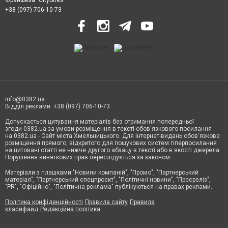
+38 (097) 706-10-73
info@0382.ua
Відділ реклами: +38 (097) 706-10-73
Допускається цитування матеріалів без отримання попередньої
згоди 0382.ua за умови розміщення в тексті обов'язкового посилання
на 0382.ua - Сайт міста Хмельницького. Для інтернет-видань обов'язкове
розміщення прямого, відкритого для пошукових систем гіперпосилання
на цитовані статті не нижче другого абзацу в тексті або в якості джерела.
Порушення виняткових прав переслідується за законом.
Матеріали з плашками
"Новини компаній", "Промо", "Партнерський
матеріал", "Партнерський спецпроєкт", "Політичні новини", "Пресреліз",
"PR", "Офіційно", "Політична реклама" публікуються на правах реклами.
Політика конфіденційності
Правила сайту
Правила
класифайд
Редакційна політика